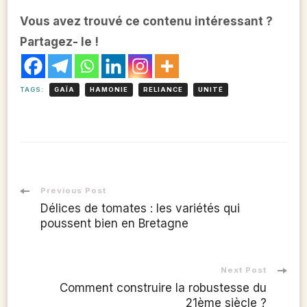
Vous avez trouvé ce contenu intéressant ?
Partagez- le !
TAGS:
GAÏA
HAMONIE
RELIANCE
UNITÉ
Post
Previous Post
Délices de tomates : les variétés qui
Navigation
poussent bien en Bretagne
Next Post
Comment construire la robustesse du
21ème siècle ?